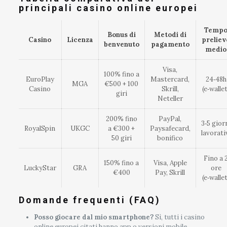
principali casino online europei
Temp
Bonus di
Metodi di
Casino
Licenza
preliev
benvenuto
pagamento
medio
Visa,
100% fino a
EuroPlay
Mastercard,
24‑48h
MGA
€500 + 100
Casino
Skrill,
(e‑wallet
giri
Neteller
200% fino
PayPal,
3‑5 gior
RoyalSpin
UKGC
a €300 +
Paysafecard,
lavorati
50 giri
bonifico
Fino a 
150% fino a
Visa, Apple
LuckyStar
GRA
ore
€400
Pay, Skrill
(e‑wallet
Domande frequenti (FAQ)
Posso giocare dal mio smartphone?
Sì, tutti i casino
online europei citati hanno app o versioni mobile