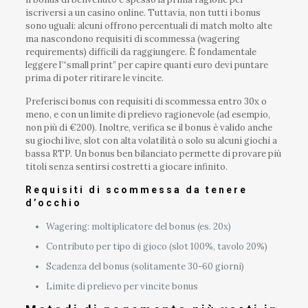
iscriversi a un casino online. Tuttavia, non tutti i bonus
sono uguali: alcuni offrono percentuali di match molto alte
ma nascondono requisiti di scommessa (wagering
requirements) difficili da raggiungere. È fondamentale
leggere l’“small print” per capire quanti euro devi puntare
prima di poter ritirare le vincite.
Preferisci bonus con requisiti di scommessa entro 30x o
meno, e con un limite di prelievo ragionevole (ad esempio,
non più di €200). Inoltre, verifica se il bonus è valido anche
su giochi live, slot con alta volatilità o solo su alcuni giochi a
bassa RTP. Un bonus ben bilanciato permette di provare più
titoli senza sentirsi costretti a giocare infinito.
Requisiti di scommessa da tenere
d’occhio
Wagering: moltiplicatore del bonus (es. 20x)
Contributo per tipo di gioco (slot 100%, tavolo 20%)
Scadenza del bonus (solitamente 30-60 giorni)
Limite di prelievo per vincite bonus