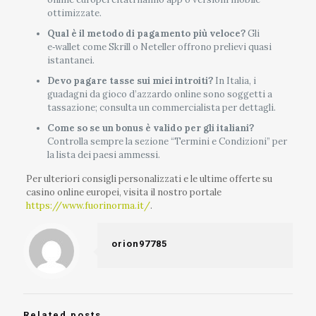
ottimizzate.
Qual è il metodo di pagamento più veloce?
Gli
e‑wallet come Skrill o Neteller offrono prelievi quasi
istantanei.
Devo pagare tasse sui miei introiti?
In Italia, i
guadagni da gioco d’azzardo online sono soggetti a
tassazione; consulta un commercialista per dettagli.
Come so se un bonus è valido per gli italiani?
Controlla sempre la sezione “Termini e Condizioni” per
la lista dei paesi ammessi.
Per ulteriori consigli personalizzati e le ultime offerte su
casino online europei, visita il nostro portale
https://www.fuorinorma.it/
.
orion97785
Related posts