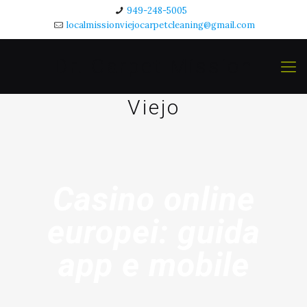
949-248-5005
localmissionviejocarpetcleaning@gmail.com
Dr. Carpet Mission
Viejo
Casino online
europei: guida
app e mobile