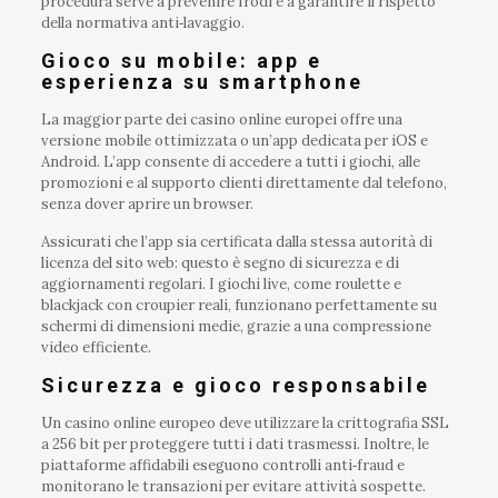
procedura serve a prevenire frodi e a garantire il rispetto
della normativa anti‑lavaggio.
Gioco su mobile: app e
esperienza su smartphone
La maggior parte dei casino online europei offre una
versione mobile ottimizzata o un’app dedicata per iOS e
Android. L’app consente di accedere a tutti i giochi, alle
promozioni e al supporto clienti direttamente dal telefono,
senza dover aprire un browser.
Assicurati che l’app sia certificata dalla stessa autorità di
licenza del sito web: questo è segno di sicurezza e di
aggiornamenti regolari. I giochi live, come roulette e
blackjack con croupier reali, funzionano perfettamente su
schermi di dimensioni medie, grazie a una compressione
video efficiente.
Sicurezza e gioco responsabile
Un casino online europeo deve utilizzare la crittografia SSL
a 256 bit per proteggere tutti i dati trasmessi. Inoltre, le
piattaforme affidabili eseguono controlli anti‑fraud e
monitorano le transazioni per evitare attività sospette.