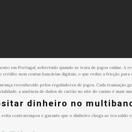
ento em Portugal, sobretudo quando se trata de jogos online. A re
e crédito nem contas bancárias digitais, o que reduz a fricção par
gurança reconhecido pelos reguladores de jogos. Cada transação g
cialidade, a ausência de dados de cartão no site do casino é mais um
sitar dinheiro no multiban
 evita contratempos e garante que o dinheiro chega ao teu saldo 