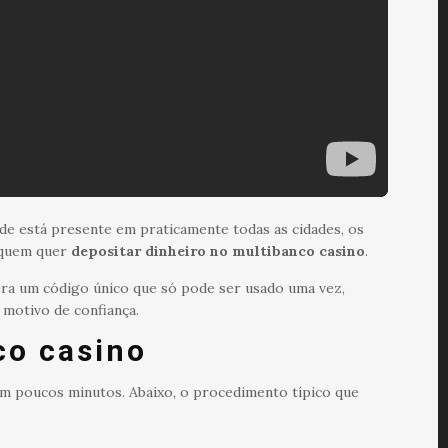
de está presente em praticamente todas as cidades, os
a quem quer
depositar dinheiro no multibanco casino
.
era um código único que só pode ser usado uma vez,
 motivo de confiança.
co casino
em poucos minutos. Abaixo, o procedimento típico que