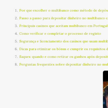
Por que escolher o multibanco como método de depós
Passo a passo para depositar dinheiro no multibanco c
Principais casinos que aceitam multibanco em Portugal
Como verificar e completar o processo de registo
Segurança e licenciamento dos casinos que usam multi
Dicas para otimizar os bónus e cumprir os requisitos 
Saques: quando e como retirar os ganhos após deposit
Perguntas frequentes sobre depositar dinheiro no mul