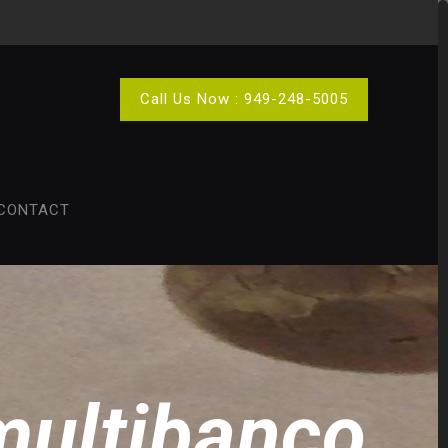
Call Us Now : 949-248-5005
CONTACT
multibanco