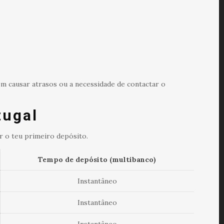
em causar atrasos ou a necessidade de contactar o
tugal
r o teu primeiro depósito.
Tempo de depósito (multibanco)
Instantâneo
Instantâneo
Instantâneo