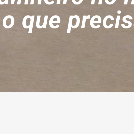
 o que preci