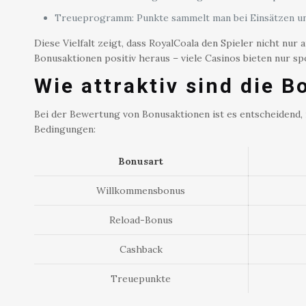
Treueprogramm: Punkte sammelt man bei Einsätzen un
Diese Vielfalt zeigt, dass RoyalCoala den Spieler nicht nur
Bonusaktionen positiv heraus – viele Casinos bieten nur s
Wie attraktiv sind die
Bei der Bewertung von Bonusaktionen ist es entscheidend, 
Bedingungen:
Bonusart
Willkommensbonus
Reload-Bonus
Cashback
Treuepunkte