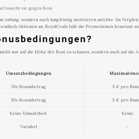
d tauscht sie gegen Boni
 am Anfang, sondern auch langfristig motivieren möchte. Im Verglei
poradisch Aktionen an, RoyalCoala hält die Promotionen konstant a
 Bonusbedingungen?
nicht nur auf die Höhe der Boni zu schauen, sondern auch auf die A
Umsatzbedingungen
Maximaleins
35x Bonusbetrag
5 € pro Run
30x Bonusbetrag
5 € pro Run
Keine Umsatzbed.
Keine
Variabel
–