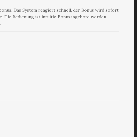
sbonus. Das System reagiert schnell, der Bonus wird sofort
e. Die Bedienung ist intuitiv, Bonusangebote werden
.