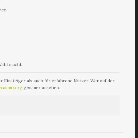
men.
Wahl macht.
r Einsteiger als auch für erfahrene Nutzer. Wer auf der
-casino.org
genauer ansehen.