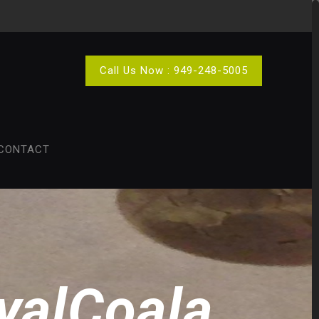
Call Us Now : 949-248-5005
CONTACT
oyalCoala