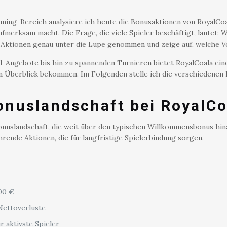
ming-Bereich analysiere ich heute die Bonusaktionen von RoyalCoal
fmerksam macht. Die Frage, die viele Spieler beschäftigt, lautet: 
 Aktionen genau unter die Lupe genommen und zeige auf, welche Vo
Angebote bis hin zu spannenden Turnieren bietet RoyalCoala eine 
en Überblick bekommen. Im Folgenden stelle ich die verschiedenen B
Bonuslandschaft bei RoyalCo
onuslandschaft, die weit über den typischen Willkommensbonus hinau
ende Aktionen, die für langfristige Spielerbindung sorgen.
00 €
Nettoverluste
r aktivste Spieler