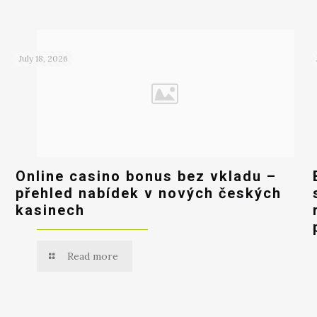
July 18, 2026
Online casino bonus bez vkladu –
přehled nabídek v nových českých
kasinech
Read more