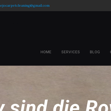
viejocarpetcleaning@gmail.com
ion Viejo
HOME
SERVICES
BLOG
v sind die R