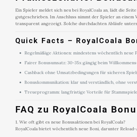
Ein Spieler meldet sich neu bei RoyalCoala an, lädt die Sei
gutgeschrieben. Im Anschluss nimmt der Spieler an einem W
transparent angezeigt. Solche durchdachten Abläufe unters
Quick Facts – RoyalCoala B
Regelmäßige Aktionen: mindestens wöchentlich neue
Fairer Bonusumsatz: 30-35x gängig beim Willkommens
Cashback ohne Umsatzbedingungen für sicheren Spie
Bonuskommunikation: klar und verständlich, ohne verst
Treueprogramm: langfristige Vorteile für Stammspiel
FAQ zu RoyalCoala Bonu
1. Wie oft gibt es neue Bonusaktionen bei RoyalCoala?
RoyalCoala bietet wöchentlich neue Boni, darunter Reload