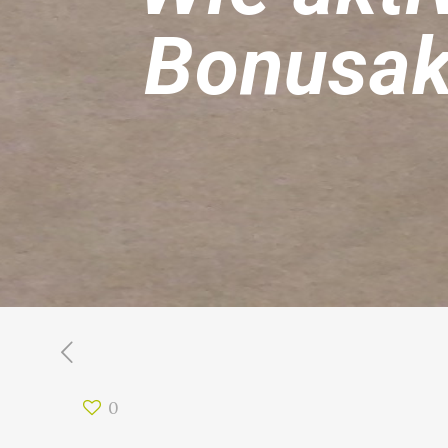
Bonusak
0