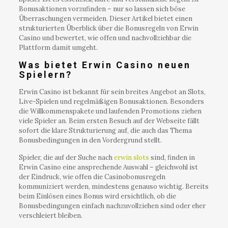
Bonusaktionen vorzufinden – nur so lassen sich böse
Überraschungen vermeiden. Dieser Artikel bietet einen
strukturierten Überblick über die Bonusregeln von Erwin
Casino und bewertet, wie offen und nachvollziehbar die
Plattform damit umgeht.
Was bietet Erwin Casino neuen
Spielern?
Erwin Casino ist bekannt für sein breites Angebot an Slots,
Live-Spielen und regelmäßigen Bonusaktionen. Besonders
die Willkommenspakete und laufenden Promotions ziehen
viele Spieler an. Beim ersten Besuch auf der Webseite fällt
sofort die klare Strukturierung auf, die auch das Thema
Bonusbedingungen in den Vordergrund stellt.
Spieler, die auf der Suche nach
erwin slots
sind, finden in
Erwin Casino eine ansprechende Auswahl – gleichwohl ist
der Eindruck, wie offen die Casinobonusregeln
kommuniziert werden, mindestens genauso wichtig. Bereits
beim Einlösen eines Bonus wird ersichtlich, ob die
Bonusbedingungen einfach nachzuvollziehen sind oder eher
verschleiert bleiben.