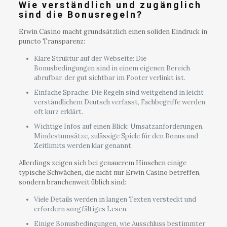
Wie verständlich und zugänglich
sind die Bonusregeln?
Erwin Casino macht grundsätzlich einen soliden Eindruck in
puncto Transparenz:
Klare Struktur auf der Webseite: Die
Bonusbedingungen sind in einem eigenen Bereich
abrufbar, der gut sichtbar im Footer verlinkt ist.
Einfache Sprache: Die Regeln sind weitgehend in leicht
verständlichem Deutsch verfasst, Fachbegriffe werden
oft kurz erklärt.
Wichtige Infos auf einen Blick: Umsatzanforderungen,
Mindestumsätze, zulässige Spiele für den Bonus und
Zeitlimits werden klar genannt.
Allerdings zeigen sich bei genauerem Hinsehen einige
typische Schwächen, die nicht nur Erwin Casino betreffen,
sondern branchenweit üblich sind:
Viele Details werden in langen Texten versteckt und
erfordern sorgfältiges Lesen.
Einige Bonusbedingungen, wie Ausschluss bestimmter