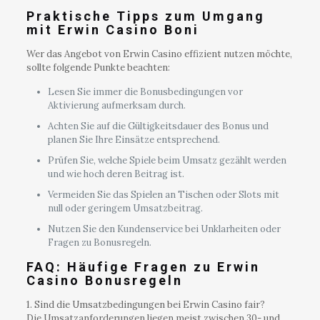
Praktische Tipps zum Umgang
mit Erwin Casino Boni
Wer das Angebot von Erwin Casino effizient nutzen möchte,
sollte folgende Punkte beachten:
Lesen Sie immer die Bonusbedingungen vor
Aktivierung aufmerksam durch.
Achten Sie auf die Gültigkeitsdauer des Bonus und
planen Sie Ihre Einsätze entsprechend.
Prüfen Sie, welche Spiele beim Umsatz gezählt werden
und wie hoch deren Beitrag ist.
Vermeiden Sie das Spielen an Tischen oder Slots mit
null oder geringem Umsatzbeitrag.
Nutzen Sie den Kundenservice bei Unklarheiten oder
Fragen zu Bonusregeln.
FAQ: Häufige Fragen zu Erwin
Casino Bonusregeln
1. Sind die Umsatzbedingungen bei Erwin Casino fair?
Die Umsatzanforderungen liegen meist zwischen 30- und