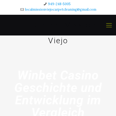
949-248-5005
localmissionviejocarpetcleaning@gmail.com
Dr. Carpet Mission
Viejo
Winbet Casino
Geschichte und
Entwicklung im
Vergleich