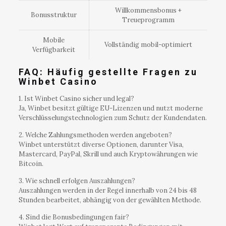
Willkommensbonus +
Bonusstruktur
Treueprogramm
Mobile
Vollständig mobil-optimiert
Verfügbarkeit
FAQ: Häufig gestellte Fragen zu
Winbet Casino
1. Ist Winbet Casino sicher und legal?
Ja, Winbet besitzt gültige EU-Lizenzen und nutzt moderne
Verschlüsselungstechnologien zum Schutz der Kundendaten.
2. Welche Zahlungsmethoden werden angeboten?
Winbet unterstützt diverse Optionen, darunter Visa,
Mastercard, PayPal, Skrill und auch Kryptowährungen wie
Bitcoin.
3. Wie schnell erfolgen Auszahlungen?
Auszahlungen werden in der Regel innerhalb von 24 bis 48
Stunden bearbeitet, abhängig von der gewählten Methode.
4. Sind die Bonusbedingungen fair?