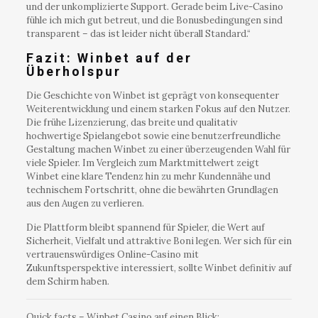
und der unkomplizierte Support. Gerade beim Live-Casino
fühle ich mich gut betreut, und die Bonusbedingungen sind
transparent – das ist leider nicht überall Standard.“
Fazit: Winbet auf der
Überholspur
Die Geschichte von Winbet ist geprägt von konsequenter
Weiterentwicklung und einem starken Fokus auf den Nutzer.
Die frühe Lizenzierung, das breite und qualitativ
hochwertige Spielangebot sowie eine benutzerfreundliche
Gestaltung machen Winbet zu einer überzeugenden Wahl für
viele Spieler. Im Vergleich zum Marktmittelwert zeigt
Winbet eine klare Tendenz hin zu mehr Kundennähe und
technischem Fortschritt, ohne die bewährten Grundlagen
aus den Augen zu verlieren.
Die Plattform bleibt spannend für Spieler, die Wert auf
Sicherheit, Vielfalt und attraktive Boni legen. Wer sich für ein
vertrauenswürdiges Online-Casino mit
Zukunftsperspektive interessiert, sollte Winbet definitiv auf
dem Schirm haben.
Quick facts – Winbet Casino auf einen Blick: