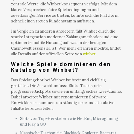
zentrale Werte, die Winbet konsequent verfolgt. Mit dem
klaren Versprechen, faire Spielbedingungen und
zuverlässigen Service zu bieten, konnte sich die Plattform
schnell einen treuen Kundenstamm aufbauen.
Im Vergleich zu anderen Anbietern fällt Winbet durch die
starke Integration moderner Zahlungsmethoden und eine
optimierte mobile Nutzung auf, was in der heutigen
Casinowelt essenziell ist. Wer mehr erfahren möchte, findet
alle Details auf der offiziellen Seite von
winbet
.
Welche Spiele dominieren den
Katalog von Winbet?
Das Spielangebot bei Winbet ist breit und vielfältig
gestaltet. Die Auswahl umfasst Slots, Tischspiele,
progressive Jackpots sowie ein umfangreiches Live-Casino.
Dabei arbeitet Winbet mit renommierten Software-
Entwicklern zusammen, um ständig neue und attraktive
Inhalte bereitzustellen.
Slots von Top-Herstellern wie NetEnt, Microgaming
und Play’n GO
Klassische Tischspiele: Blackjack, Roulette, Baccarat