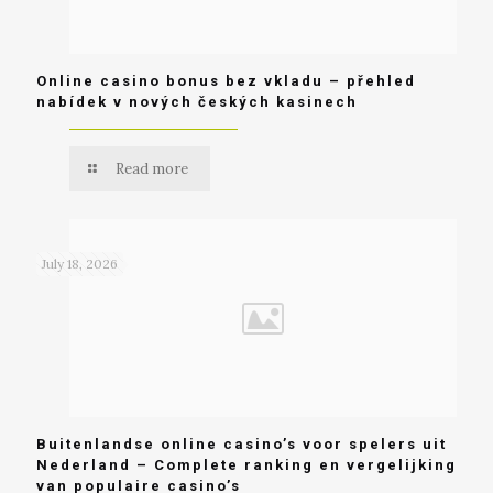
Online casino bonus bez vkladu – přehled
nabídek v nových českých kasinech
Read more
July 18, 2026
Buitenlandse online casino’s voor spelers uit
Nederland – Complete ranking en vergelijking
van populaire casino’s